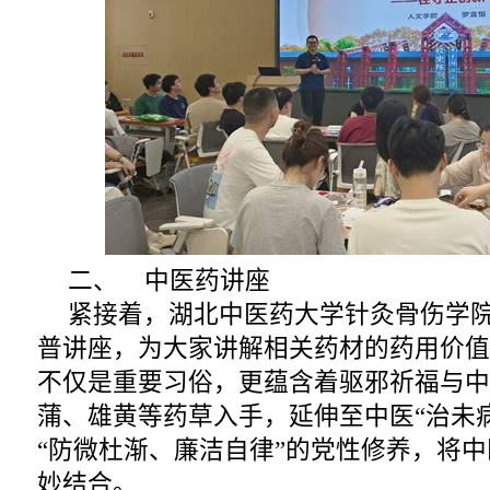
二、 中医药讲座
紧接着，湖北中医药大学针灸骨伤学
普讲座，为大家讲解相关药材的药用价值
不仅是重要习俗，更蕴含着驱邪祈福与中
蒲、雄黄等药草入手，延伸至中医“治未
“防微杜渐、廉洁自律”的党性修养，将
妙结合。