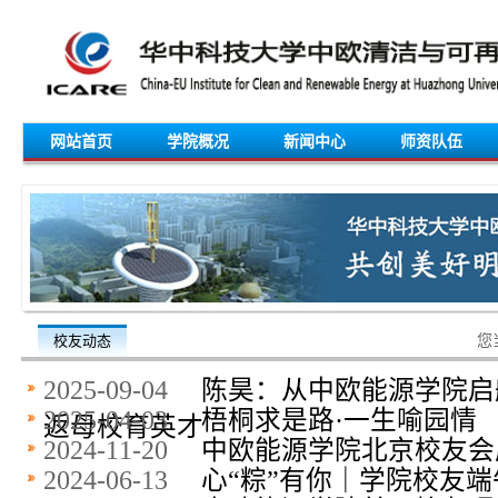
网站首页
学院概况
新闻中心
师资队伍
校友动态
您
2025-09-04
陈昊：从中欧能源学院启
2025-04-03
梧桐求是路·一生喻园情
返母校育英才
2024-11-20
中欧能源学院北京校友会
2024-06-13
心“粽”有你｜学院校友