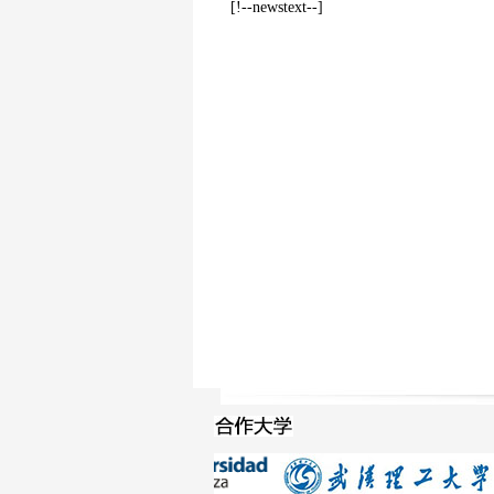
[!--newstext--]