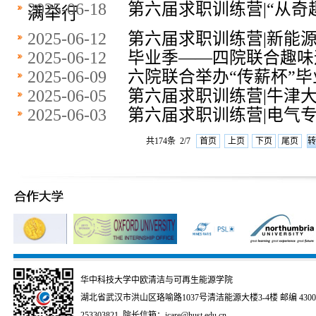
2025-06-18
第六届求职训练营|“从奇
满举行
2025-06-12
第六届求职训练营|新能
2025-06-12
​毕业季——四院联合趣
2025-06-09
六院联合举办“传薪杯”
2025-06-05
第六届求职训练营|牛津
2025-06-03
第六届求职训练营|电气
共174条 2/7
首页
上页
下页
尾页
华中科技大学中欧清洁与可再生能源学院
湖北省武汉市洪山区珞喻路1037号清洁能源大楼3-4楼 邮编 430074
253303821 院长信箱：icare@hust.edu.cn