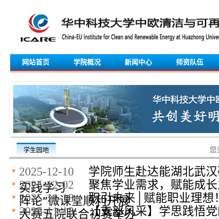
网站首页
学院概况
新闻中心
师资队伍
学生园地
您
2025-12-10
​学院师生赴达能湖北武
2025-12-02
聚焦学业需求，赋能成长之
实践学习
2025-11-18
职引未来│赋能职业理想
阵论”微课堂顺利开展
2025-11-13
【支部风采】学思践悟党
大赛五院联合初赛举办