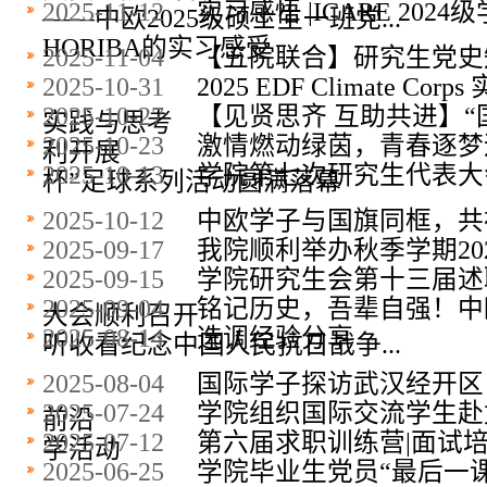
2025-11-12
实习感悟 |ICARE 2024级学生
——中欧2025级硕士生一班党...
HORIBA的实习感受
2025-11-04
【五院联合】研究生党史
2025-10-31
2025 EDF Climate C
2025-10-27
【见贤思齐 互助共进】“
实践与思考
2025-10-23
激情燃动绿茵，青春逐梦远
利开展
2025-10-13
学院第七次研究生代表大
杯”足球系列活动圆满落幕
2025-10-12
中欧学子与国旗同框，共
2025-09-17
我院顺利举办秋季学期20
2025-09-15
学院研究生会第十三届述
2025-09-04
铭记历史，吾辈自强！中
大会顺利召开
2025-08-14
选调经验分享
听收看纪念中国人民抗日战争...
2025-08-04
国际学子探访武汉经开区
2025-07-24
​学院组织国际交流学生
前沿
2025-07-12
第六届求职训练营|面试
学活动
2025-06-25
学院毕业生党员“最后一